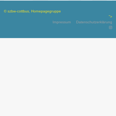
© szbw-cottbus, Homepagegruppe
">
Impressum
Datenschutzerklärung