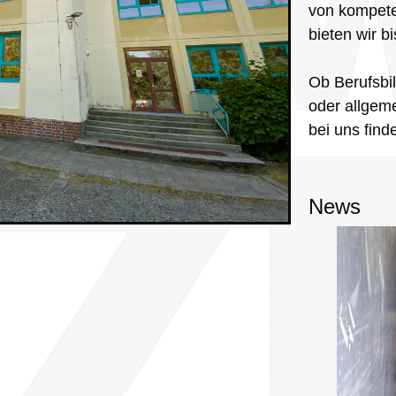
von kompete
bieten wir bi
Ob Berufsbi
oder allgem
bei uns find
News