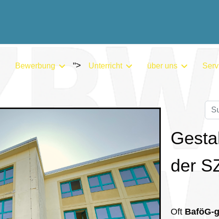
">
Bewerbung
Unterricht
über uns
Serv
Su
Gestal
der S
Oft
BaföG-g