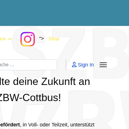
">
ice
Shop
chen
Sign In
te deine Zukunft an
ZBW-Cottbus!
efördert
, in Voll- oder Teilzeit, unterstützt