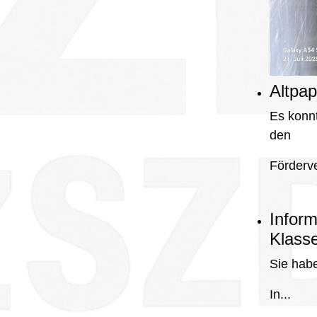
Altpa
Es konnt
den
Förderve
Inform
Klass
Sie hab
In...