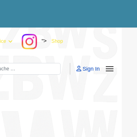
">
ice
Shop
chen
Sign In