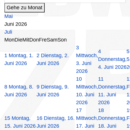
Gehe zu Monat
Mai
Juni 2026
Juli
Mon
Die
Mit
Don
Fre
Sam
Son
3
4
5
1
Montag, 1.
2
Dienstag, 2.
Mittwoch,
Donnerstag,
5
Juni 2026
Juni 2026
3. Juni
4. Juni 2026
2
2026
10
11
1
8
Montag, 8.
9
Dienstag, 9.
Mittwoch,
Donnerstag,
F
Juni 2026
Juni 2026
10. Juni
11. Juni
1
2026
2026
2
17
18
1
15
Montag,
16
Dienstag, 16.
Mittwoch,
Donnerstag,
F
15. Juni 2026
Juni 2026
17. Juni
18. Juni
1